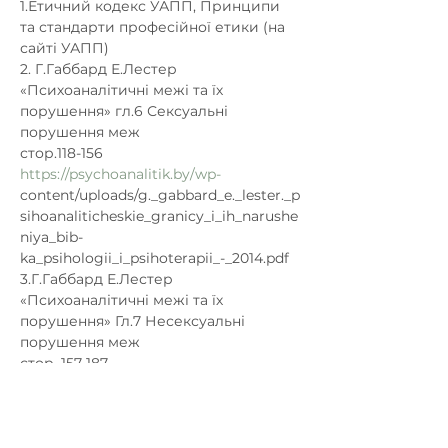
1.Етичний кодекс УАПП, Принципи 
та стандарти професійної етики (на 
сайті УАПП)
2. Г.Габбард Е.Лестер 
«Психоаналітичні межі та їх 
порушення» гл.6 Сексуальні 
порушення меж
стор.118-156 
https://psychoanalitik.by/wp-
content/uploads/g._gabbard_e._lester._p
sihoanaliticheskie_granicy_i_ih_narushe
niya_bib-
ka_psihologii_i_psihoterapii_-_2014.pdf
3.Г.Габбард Е.Лестер 
«Психоаналітичні межі та їх 
порушення» Гл.7 Несексуальні 
порушення меж
стор. 157-187 
https://psychoanalysis.by/wp-
content/uploads/2018/03/g._gabbard_e._
lester._psihoanaliticheskie_granicy_i_ih_
narusheniya_bib-