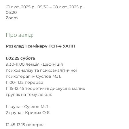
01 лют. 2025 р., 09:30 – 08 лют. 2025 р.,
06:20
Zoom
Про захід:
Розклад 1 семінару ТСП-4 УАПП
1.02.25 субота
9.30-11.00 лекція «Дефініція 
психоаналізу та психоаналітичної 
психотерапії» Суслов М.Л.
11.00-11.15 перерва
11.15-12.45 теоретичні дискусії в малих 
групах на тему лекції:
1 група - Суслов М.Л.
2 група - Кривих О.Є.
12.45-13.15 перерва