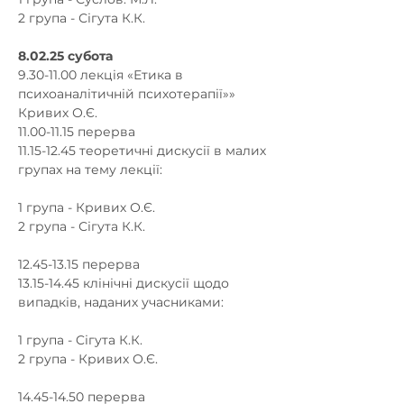
2 група - Сігута К.К.
8.02.25 субота
9.30-11.00 лекція «Етика в 
психоаналітичній психотерапії»» 
Кривих О.Є.
11.00-11.15 перерва
11.15-12.45 теоретичні дискусії в малих 
групах на тему лекції:
1 група - Кривих О.Є.
2 група - Сігута К.К.
12.45-13.15 перерва
13.15-14.45 клінічні дискусії щодо 
випадків, наданих учасниками:
1 група - Cігута К.К.
2 група - Кривих О.Є.
14.45-14.50 перерва