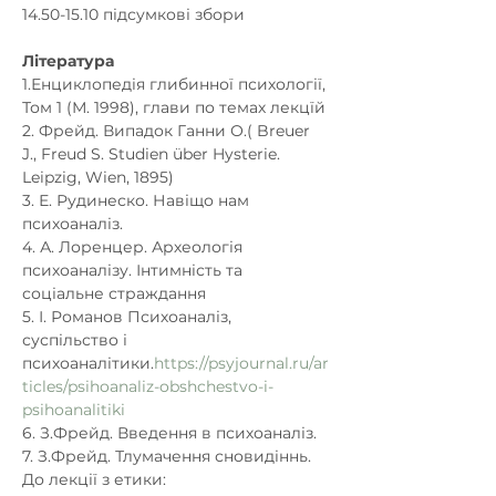
14.50-15.10 підсумкові збори
Література
1.Енциклопедія глибинної психології, 
Том 1 (М. 1998), глави по темах лекцїй
2. Фрейд. Випадок Ганни О.( Breuer 
J., Freud S. Studien über Hysterie. 
Leipzig, Wien, 1895)
3. Е. Рудинеско. Навіщо нам 
психоаналіз.
4. А. Лоренцер. Археологія 
психоаналізу. Інтимність та 
соціальне страждання
5. І. Романов Психоаналіз, 
суспільство і
психоаналітики.
https://psyjournal.ru/ar
ticles/psihoanaliz-obshchestvo-i-
psihoanalitiki
6. З.Фрейд. Введення в психоаналіз.
7. З.Фрейд. Тлумачення сновидіннь.
До лекції з етики: