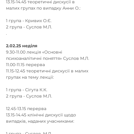
13.15-14.45 теоретичні дискусії в 
малих групах по випадку Анни О.:
1 група - Кривих О.Є.
2 група - Суслов М.Л.
.
2.02.25 неділя
9.30-11.00 лекція «Основні 
психоаналітичні поняття» Суслов М.Л.
11.00-11.15 перерва
11.15-12.45 теоретичні дискусії в малих 
групах на тему лекції:
1 група - Сігута К.К.
2 група - Суслов М.Л.
12.45-13.15 перерва
13.15-14.45 клінічні дискусії щодо 
випадків, наданих учасниками:
1 група - Суслов. М.Л.