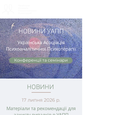
НОВИНИ УАПП
Українська А
соціація
П
сихоаналітичної П
сихотерапії
Конференції та семінари
НОВИНИ
17 липня 2026 р.
Матеріали та рекомендації для
захисту випадків в УАПП