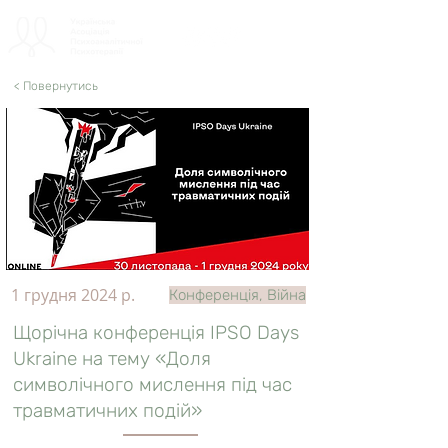
< Повернутись
1 грудня 2024 р.
Конференція, Війна
Щорічна конференція IPSO Days
Ukraine на тему «Доля
символічного мислення під час
травматичних подій»