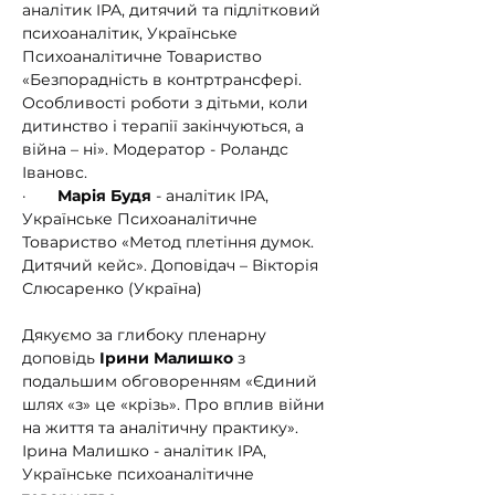
аналітик IPA, дитячий та підлітковий 
психоаналітик, Українське 
Психоаналітичне Товариство 
«Безпорадність в контртрансфері. 
Особливості роботи з дітьми, коли 
дитинство і терапії закінчуються, а 
війна – ні». Модератор - Роландс 
Івановс.
·       
Марія Будя
 - аналітик IPA, 
Українське Психоаналітичне 
Товариство «Метод плетіння думок. 
Дитячий кейс». Доповідач – Вікторія 
Слюсаренко (Україна)
Дякуємо за глибоку пленарну 
доповідь 
Ірини Малишко
 з 
подальшим обговоренням «Єдиний 
шлях «з» це «крізь». Про вплив війни 
на життя та аналітичну практику».
Ірина Малишко - аналітик IPA, 
Українське психоаналітичне 