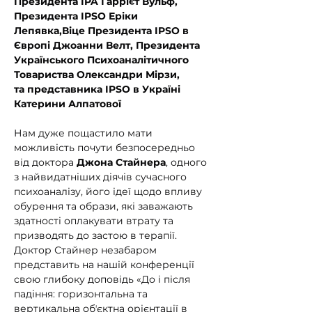
Президента IPA Гаррієт Вульф, 
Президента IPSO Еріки 
Лепявка,Віце Президента IPSO в 
Європі Джоанни Велт, Президента 
Українського Психоаналітичного 
Товариства Олександри Мірзи, 
та представника IPSO в Україні 
Катерини Алпатової
Нам дуже пощастило мати 
можливість почути безпосередньо 
від доктора 
Джона Стайнера
, одного 
з найвидатніших діячів сучасного 
психоаналізу, його ідеї щодо впливу 
обурення та образи, які заважають 
здатності оплакувати втрату та 
призводять до застою в терапії. 
Доктор Стайнер незабаром 
представить на нашій конференції 
свою глибоку доповідь «До і після 
падіння: горизонтальна та 
вертикальна обʼєктна орієнтації в 