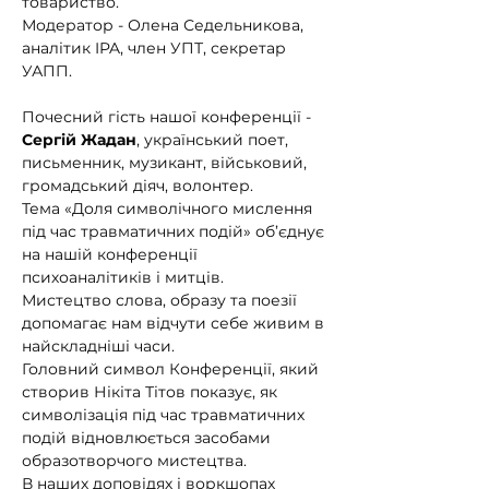
товариство.
Модератор - Олена Седельникова, 
аналітик IPA, член УПТ, секретар 
УАПП.
Почесний гість нашої конференції - 
Сергій Жадан
, український поет, 
письменник, музикант, військовий, 
громадський діяч, волонтер.
Тема «Доля символічного мислення 
під час травматичних подій» об’єднує 
на нашій конференції 
психоаналітиків і митців.
Мистецтво слова, образу та поезії 
допомагає нам відчути себе живим в 
найскладніші часи.
Головний символ Конференції, який 
створив Нікіта Тітов показує, як 
символізація під час травматичних 
подій відновлюється засобами 
образотворчого мистецтва.
В наших доповідях і воркшопах 