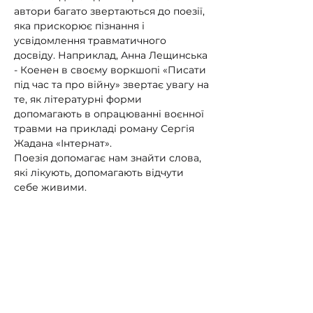
автори багато звертаються до поезії, 
яка прискорює пізнання і 
усвідомлення травматичного 
досвіду. Наприклад, Анна Лещинська 
- Коенен в своєму воркшопі «Писати 
під час та про війну» звертає увагу на 
те, як літературні форми 
допомагають в опрацюванні воєнної 
травми на прикладі роману Сергія 
Жадана «Інтернат».
Поезія допомагає нам знайти слова, 
які лікують, допомагають відчути 
себе живими.
Сергій Жадан написав в червні 2022 
року в Харкові наступні рядки:
«…а виходить, що мова сильніша за 
страх мовчання,
вона має заповнювати собою 
нагрудні кишені життя,
вона має огортати місця, де 