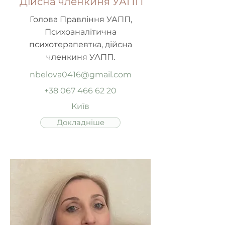
Дійсна членкиня УАПП
Голова Правління УАПП,
Психоаналітична
психотерапевтка, дійсна
членкиня УАПП.
nbelova0416@gmail.com
+38 067 466 62 20
Київ
Докладніше