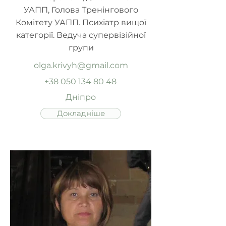
УАПП, Голова Тренінгового
Комітету УАПП. Психіатр вищої
категорії. Ведуча супервізійної
групи
olga.krivyh@gmail.com
+38 050 134 80 48
Дніпро
Докладніше