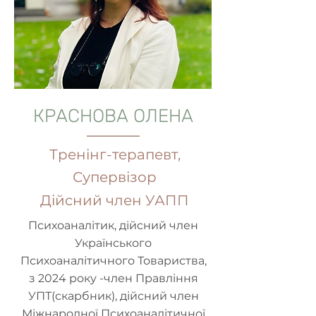
КРАСНОВА ОЛЕНА
Тренінг-терапевт,
Супервізор
Дійсний член УАПП
Психоаналітик, дійсний член
Українського
Психоаналітичного Товариства,
з 2024 року -член Правління
УПТ(скарбник), дійсний член
Міжнародної Психоаналітичної