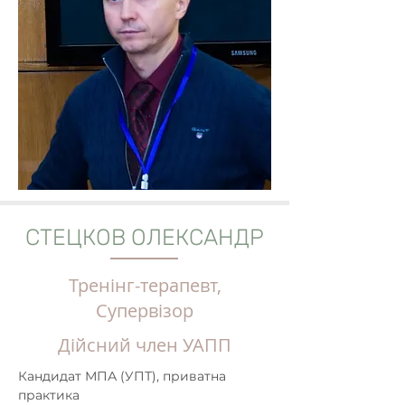
СТЕЦКОВ ОЛЕКСАНДР
Тренінг-терапевт,
Супервізор
Дійсний член УАПП
Кандидат МПА (УПТ), приватна 
практика