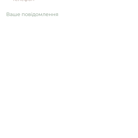
Ваше повідомлення
Надіслати
+38 093 802 34 77
uapp.site@gmail.com