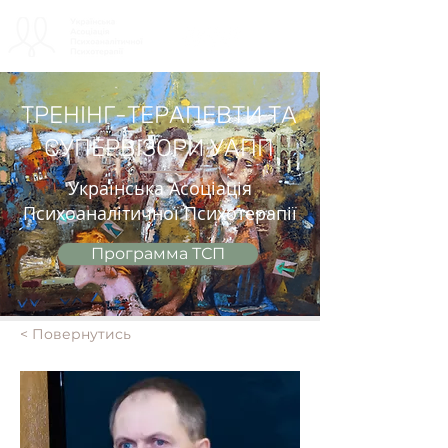
ТРЕНІНГ-ТЕРАПЕВТИ ТА
СУПЕРВІЗОРИ УАПП
Українська Асоціація
Психоаналітичної Психотерапії
Программа ТСП
< Повернутись