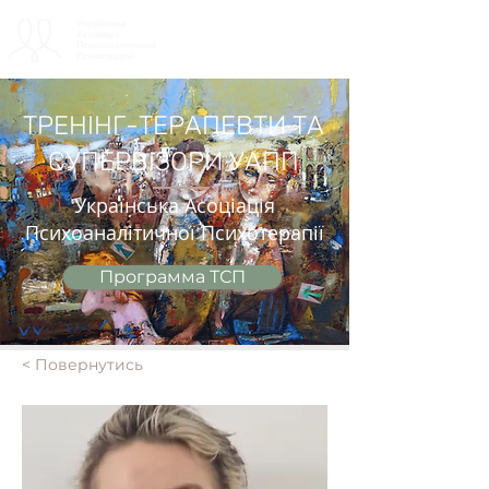
ТРЕНІНГ-ТЕРАПЕВТИ ТА
СУПЕРВІЗОРИ УАПП
Українська Асоціація
Психоаналітичної Психотерапії
Программа ТСП
< Повернутись