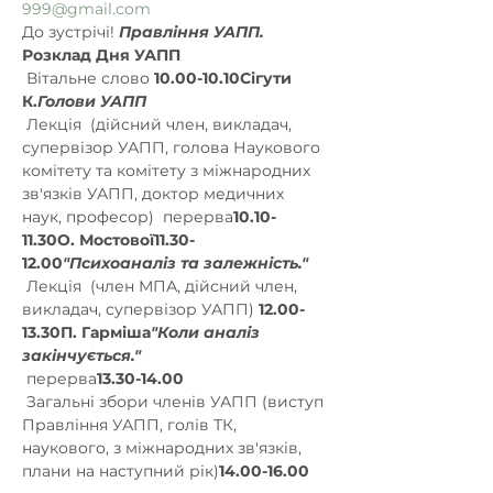
999@gmail.com
До зустрічі! 
Правління УАПП.
Розклад Дня УАПП
 Вітальне слово 
10.00-10.10
Сігути 
К.
Голови УАПП
 Лекція 
 (дійсний член, викладач, 
супервізор УАПП, голова Наукового 
комітету та комітету з міжнародних 
зв'язків УАПП, доктор медичних 
наук, професор) 
 перерва
10.10-
11.30
О. Мостової
11.30-
12.00
"Психоаналіз та залежність."
 Лекція 
 (член МПА, дійсний член, 
викладач, супервізор УАПП) 
12.00-
13.30
П. Гарміша
"Коли аналіз 
закінчується."
 перерва
13.30-14.00
 Загальні збори членів УАПП (виступ 
Правління УАПП, голів ТК, 
наукового, з міжнародних зв'язків, 
плани на наступний рік)
14.00-16.00