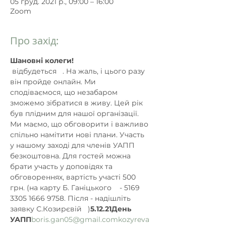
05 груд. 2021 р., 09:00 – 16:00
Zoom
Про захід:
Шановні колеги!
 відбудеться  
 . На жаль, і цього разу 
він пройде онлайн. Ми 
сподіваємося, що незабаром 
зможемо зібратися в живу. Цей рік 
був плідним для нашої організації. 
Ми маємо, що обговорити і важливо 
спільно намітити нові плани. Участь 
у нашому заході для членів УАПП 
безкоштовна. Для гостей можна 
брати участь у доповідях та 
обговореннях, вартість участі 500 
грн. (на карту Б. Ганіцького  
  - 5169 
3305 1666 9758. Після - надішліть 
заявку С.Козирєвій  
 )
5.12.21
День 
УАПП
boris.gan05@gmail.com
kozyreva