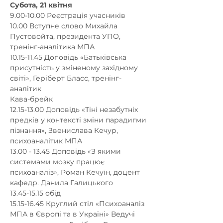
9.00-10.00 Реєстрація учасників 

10.00 Вступне слово Михайла 
Пустовойта, президента УПО, 
тренінг-аналітика МПА   

10.15-11.45 Доповідь «Батьківська 
присутність у зміненому західному 
світі», Геріберт Бласс, тренінг-
аналітик

Кава-брейк 

12.15-13.00 Доповідь «Тіні незабутніх 
предків у контексті зміни парадигми 
пізнання», Звенислава Кечур, 
психоаналітик МПА 

13.00 - 13.45 Доповідь «З якими 
системами мозку працює 
психоаналіз», Роман Кечуїн, доцент 
кафедр. Данила Галицького 

13.45-15.15 обід 

15.15-16.45 Круглий стіл «Психоаналіз 
МПА в Європі та в Україні» Ведучі 