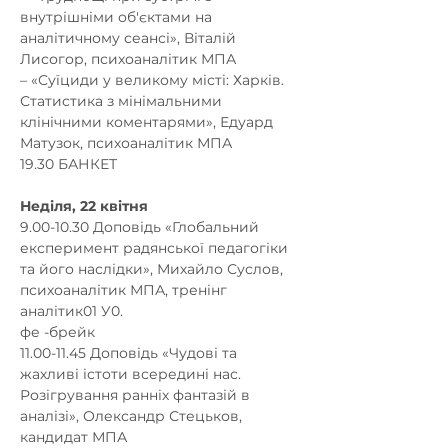
внутрішніми об'єктами на 
аналітичному сеансі», Віталій 
Лисогор, психоаналітик МПА 

– «Суїциди у великому місті: Харків. 
Статистика з мінімальними 
клінічними коментарями», Едуард 
Матузок, психоаналітик МПА 

9.00-10.30 Доповідь «Глобальний 
експеримент радянської педагогіки 
та його наслідки», Михайло Суслов, 
психоаналітик МПА, тренінг 
аналітик01 У0. 

фе -брейк 

11.00-11.45 Доповідь «Чудові та 
жахливі істоти всередині нас. 
Розігрування ранніх фантазій в 
аналізі», Олександр Стецьков, 
кандидат МПА 
