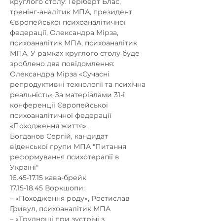
круглого столу: Геріберт Блас, 
тренінг-аналітик МПА, президент 
Європейської психоаналітичної 
федерації, Олександра Мірза, 
психоаналітик МПА, психоаналітик 
МПА. У рамках круглого столу буде 
зроблено два повідомлення: 

Олександра Мірза «Сучасні 
репродуктивні технології та психічна 
реальність» За матеріалами 31-ї 
конференції Європейської 
психоаналітичної федерації 
«Походження життя». 

Богданов Сергій, кандидат 
віденської групи МПА "Питання 
реформування психотерапії в 
Україні" 

16.45-17.15 кава-брейк

17.15-18.45 Воркшопи: 

– «Походження роду», Ростислав 
Гривул, психоаналітик МПА 

– «Труднощі при зустрічі з 