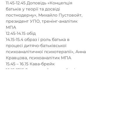
11.45-12.45 Доповідь «Концепція 
батьків у теорії та досвіді 
постмодерну», Михайло Пустовойт, 
президент УПО, тренінг-аналітик 
МПА 

12.45-14.15 обід 

14.15-15.4 образ і роль батька в 
процесі дитячо-батьківської 
психоаналітичної психотерапії», Анна 
Кравцова, психоаналітик МПА

15.45 – 16.15 Кава-брейк 

16.15-17.15 Заключний круглий стіл, 
підбиття підсумків конференції
НАПИШІТЬ НАМ: