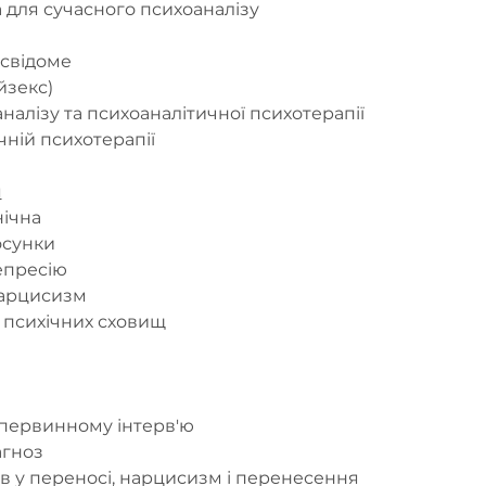
а для сучасного психоаналізу
есвідоме
йзекс)
аналізу та психоаналітичної психотерапії
чній психотерапії
я
нічна
осунки
депресію
нарцисизм
и психічних сховищ
 первинному інтерв'ю
агноз
в у переносі, нарцисизм і перенесення