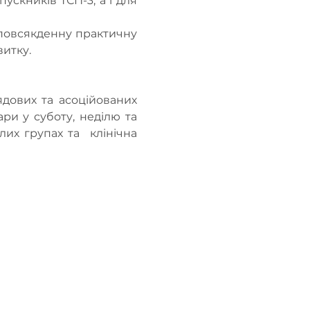
скників ТСП-3, а і для 
 повсякденну практичну 
витку.
дових та асоційованих 
и у суботу, неділю та 
их групах та  клінічна 