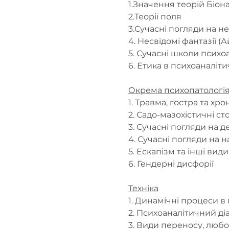
1.Значення теорій Біон
2.Теорії поля
3.Сучасні погляди на н
4. Несвідомі фантазії (А
5. Сучасні школи психо
6. Етика в психоаналіти
Окрема психопатологі
1. Травма, гостра та хро
2. Садо-мазохістичні ст
3. Сучасні погляди на 
4. Сучасні погляди на 
5. Ескапізм та інші вид
6. Гендерні дисфорії
Техніка
1. Динамічні процеси в
2. Психоаналітичний ді
3. Види переносу, любо