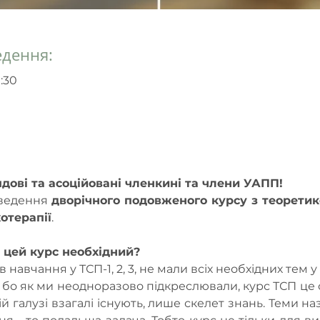
едення:
1:30
дові та асоційовані членкині та члени УАПП!
ведення 
дворічного подовженого курсу з теоретико
отерапії
.
 цей курс необхідний?
в навчання у ТСП-1, 2, 3, не мали всіх необхідних тем у
 бо як ми неодноразово підкреслювали, курс ТСП це 
й галузі взагалі існують, лише скелет знань. Теми наз