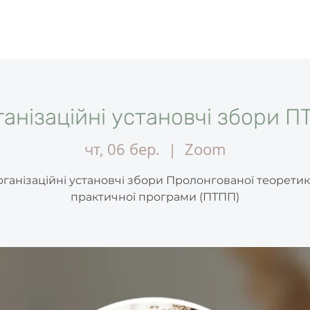
Ю
ЧЛЕНСТВО В УАПП
ОСВІТА
ЗАХОДИ
НОВИНИ
К
ганізаційні установчі збори П
чт, 06 бер.
  |  
Zoom
ганізаційні установчі збори Пролонгованої теоретик
практичної програми (ПТПП)