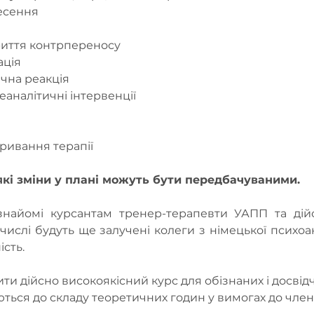
есення
криття контрпереносу
ація
чна реакція
еаналітичні інтервенції
ривання терапії
які зміни у плані можуть бути передбачуваними.
знайомі курсантам тренер-терапевти УАПП та дійс
числі будуть ще залучені колеги з німецької психоана
сть.
ти дійсно високоякісний курс для обізнаних і досвід
ться до складу теоретичних годин у вимогах до чле