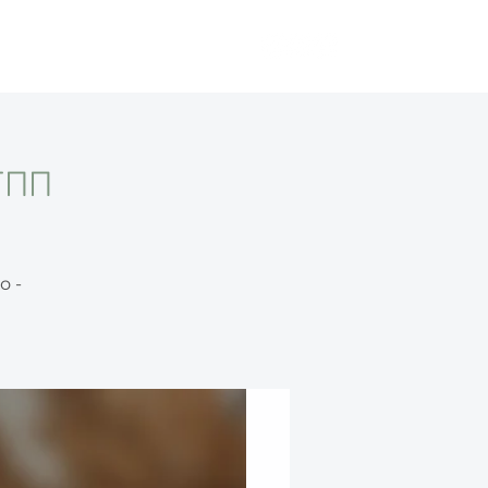
093 802 34 77
ОНТАКТИ
ТПП
о -