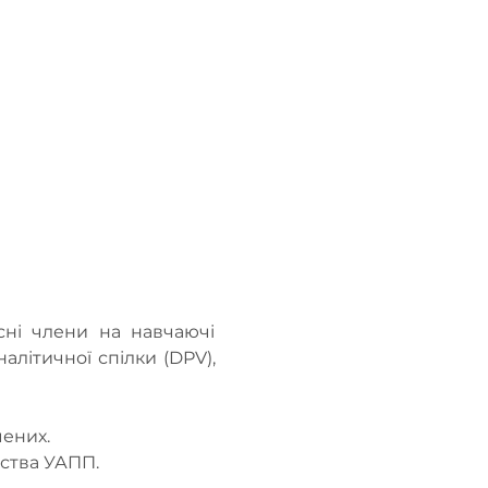
ні члени на навчаючі 
літичної спілки (DPV), 
чених.
нства УАПП.