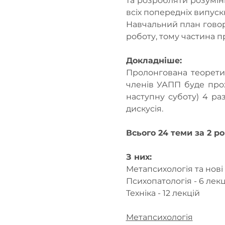
та розробляти розумінн
всіх попередніх випуск
Навчальний план говори
роботу, тому частина пр
Докладніше:
Пролонгована теоретик
членів УАПП буде прох
наступну суботу) 4 раз
дискусія.
Всього 24 теми за 2 ро
З них:
Метапсихологія та нові т
Психопатологія - 6 лекц
Техніка - 12 лекцій
Метапсихологія