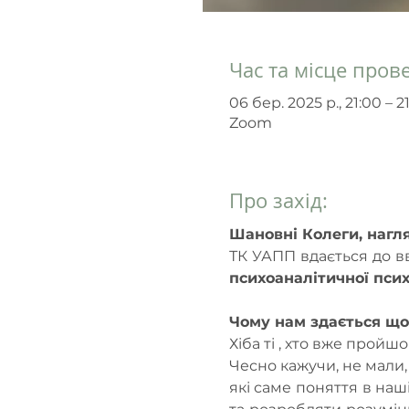
Час та місце пров
06 бер. 2025 р., 21:00 – 2
Zoom
Про захід:
Шановні Колеги, нагля
ТК УАПП вдається до в
психоаналітичної псих
Чому нам здається що
Хіба ті , хто вже пройшо
Чесно кажучи, не мали,
які саме поняття в наші