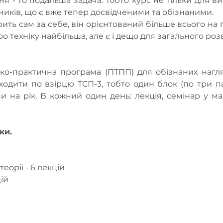
я - то подальша задача. Тобто курс не тільки для випу
ників, що є вже тепер досвідченими та обізнаними.
ть сам за себе, він орієнтований більше всього на
о техніку найбільша, але є і дещо для загального роз
о-практична програма (ПТПП) для обізнаних нагля
одити по взірцю ТСП-3, тобто один блок (по три пар
и на рік. В кожний один день: лекція, семінар у мал
ки. 
еорії - 6 лекцій
ій